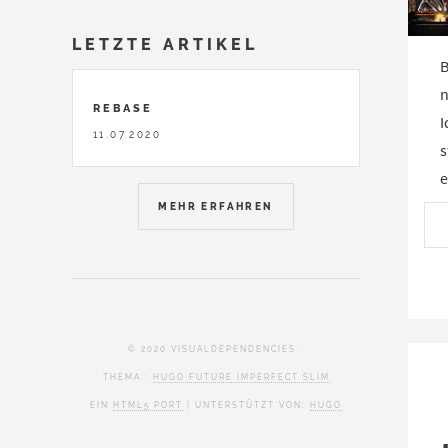
LETZTE ARTIKEL
B
n
REBASE
I
11.07.2020
s
e
MEHR ERFAHREN
© 2020 VISUALDEPENDENCIES .
THEMA :
HUGO FUTURE IMPERFECT SLIM
EIN
HTML5 PORT
| UNTERSTÜTZT VON:
HUGO