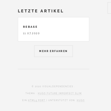
LETZTE ARTIKEL
REBASE
11.07.2020
MEHR ERFAHREN
© 2020 VISUALDEPENDENCIES .
THEMA :
HUGO FUTURE IMPERFECT SLIM
EIN
HTML5 PORT
| UNTERSTÜTZT VON:
HUGO